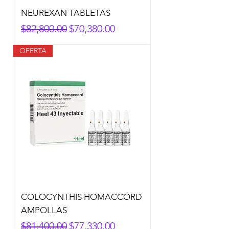
NEUREXAN TABLETAS
Precio
Precio de oferta
$82,800.00
$70,380.00
OFERTA
COLOCYNTHIS HOMACCORD
AMPOLLAS
Precio
Precio de oferta
$81,400.00
$77,330.00