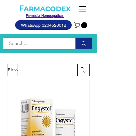
F
ARMACODEX
Farmacia
Homeopática
WhatsApp 3204526012
-
Heel
Filtro