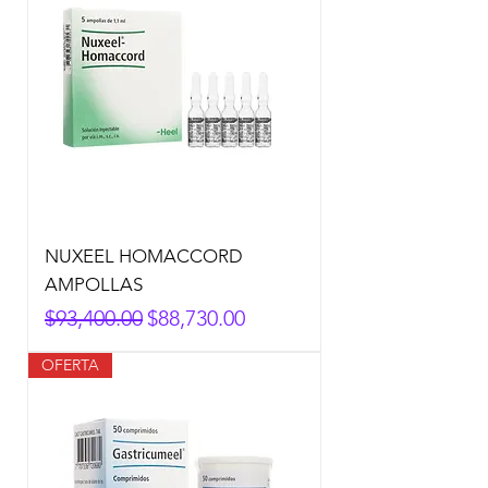
NUXEEL HOMACCORD
AMPOLLAS
Precio
Precio de oferta
$93,400.00
$88,730.00
OFERTA