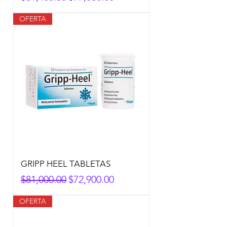
OFERTA
GRIPP HEEL TABLETAS
Precio
Precio de oferta
$81,000.00
$72,900.00
OFERTA