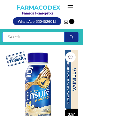
F
ARMACODEX
Farmacia
Homeopática
WhatsApp 3204526012