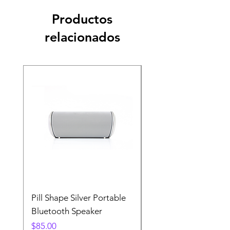
Productos
relacionados
SALE
Pill Shape Silver Portable
Turn5 Portable Bluet
Bluetooth Speaker
Speaker With Handle
Precio
Precio
$85.00
$85.00